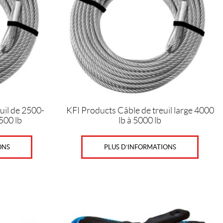
uil de 2500-
KFI Products Câble de treuil large 4000
500 lb
lb à 5000 lb
ONS
PLUS D’INFORMATIONS
Ce
produit
a
plusieurs
variations.