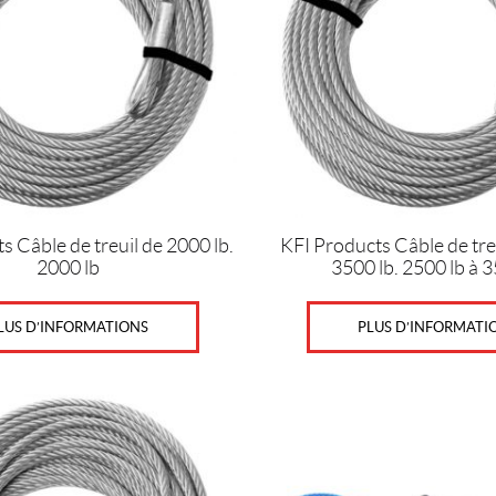
s Câble de treuil de 2000 lb.
KFI Products Câble de tre
2000 lb
3500 lb. 2500 lb à 3
LUS D’INFORMATIONS
PLUS D’INFORMATI
Ce
produit
a
plusieurs
variations.