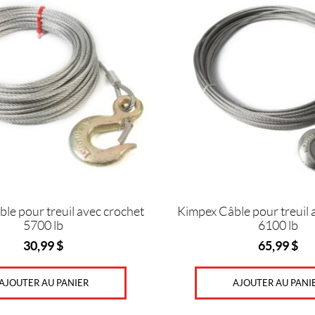
le pour treuil avec crochet
Kimpex Câble pour treuil 
5700 lb
6100 lb
30,99
$
65,99
$
AJOUTER AU PANIER
AJOUTER AU PANI