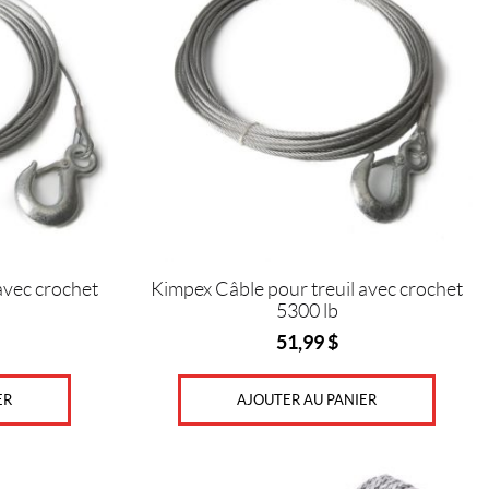
avec crochet
Kimpex Câble pour treuil avec crochet
5300 lb
51,99
$
ER
AJOUTER AU PANIER