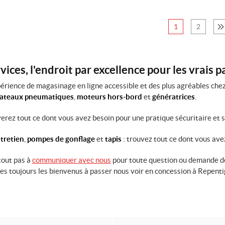
1
2
ices, l'endroit par excellence pour les vrais 
érience de magasinage en ligne accessible et des plus agréables chez
bateaux pneumatiques
,
moteurs hors-bord
et
génératrices
.
uverez tout ce dont vous avez besoin pour une pratique sécuritaire et 
tretien
,
pompes de gonflage
et
tapis
: trouvez tout ce dont vous ave
tout pas à
communiquer avec nous
pour toute question ou demande de
tes toujours les bienvenus à passer nous voir en concession à Repent