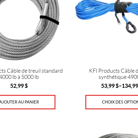
Les
options
peuvent
être
choisies
sur
la
page
du
produit
ts Câble de treuil standard
KFI Products Câble d
4000 lb à 5000 lb
synthétique 4900
52,99
$
53,99
$
–
134,9
AJOUTER AU PANIER
CHOIX DES OPTIO