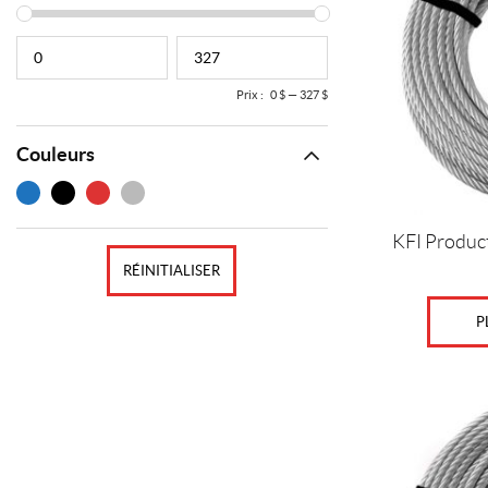
Prix :
0 $
—
327 $
Couleurs
KFI Product
RÉINITIALISER
P