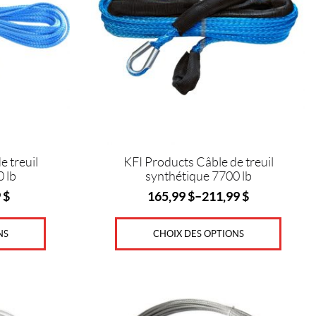
Les
options
peuvent
être
choisies
sur
la
page
du
produit
e treuil
KFI Products Câble de treuil
 lb
synthétique 7700 lb
9
$
165,99
$
–
211,99
$
NS
CHOIX DES OPTIONS