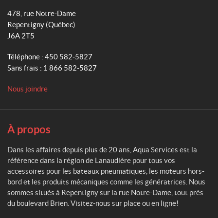
q
k
a
478, rue Notre-Dame
u
m
Repentigny
(Québec)
a
J6A 2T5
S
e
Téléphone :
450 582-5827
r
Sans frais :
1 866 582-5827
v
i
Nous joindre
c
e
s
À propos
Dans les affaires depuis plus de 20 ans, Aqua Services est la
référence dans la région de Lanaudière pour tous vos
accessoires pour les bateaux pneumatiques, les moteurs hors-
bord et les produits mécaniques comme les génératrices. Nous
sommes situés à Repentigny sur la rue Notre-Dame, tout près
du boulevard Brien. Visitez-nous sur place ou en ligne!