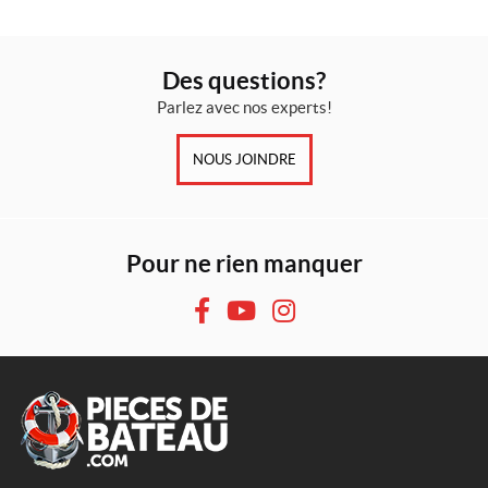
Des questions?
Parlez avec nos experts!
NOUS JOINDRE
Pour ne rien manquer
F
Y
I
a
o
n
c
u
s
e
T
t
b
u
a
o
b
g
o
e
r
A