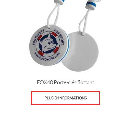
5
$
C
o
u
l
e
u
r
s
FOX40 Porte-clés flottant
PLUS D’INFORMATIONS
IALISER