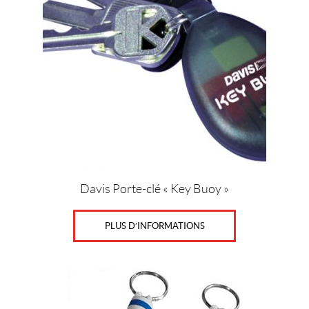
K
i
m
p
e
x
(1)
P
r
i
x
Davis Porte-clé « Key Buoy »
PLUS D’INFORMATIONS
Prix :
0
$
—
1