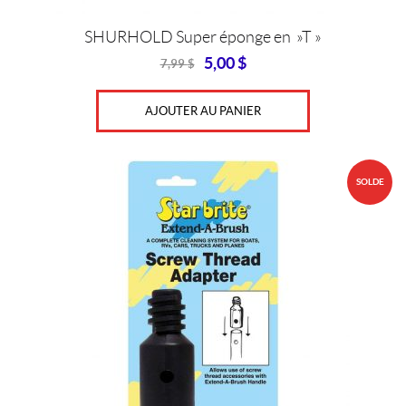
SHURHOLD Super éponge en »T »
5,00
$
7,99
$
Original
Current
price
price
was:
is:
AJOUTER AU PANIER
7,99
5,00
$.
$.
SOLDE