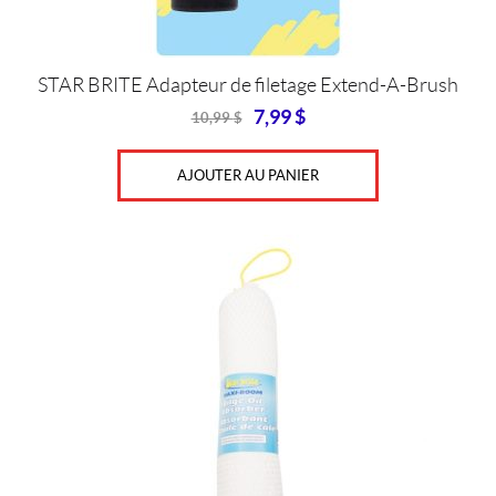
STAR BRITE Adapteur de filetage Extend-A-Brush
7,99
$
10,99
$
Original
Current
price
price
was:
is:
AJOUTER AU PANIER
10,99
7,99
$.
$.