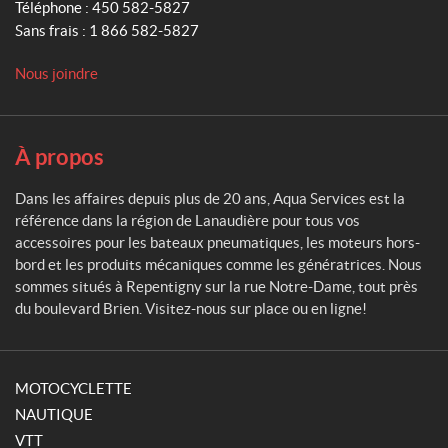
Téléphone :
450 582-5827
r
Sans frais :
1 866 582-5827
v
i
Nous joindre
c
e
s
À propos
Dans les affaires depuis plus de 20 ans, Aqua Services est la
référence dans la région de Lanaudière pour tous vos
accessoires pour les bateaux pneumatiques, les moteurs hors-
bord et les produits mécaniques comme les génératrices. Nous
sommes situés à Repentigny sur la rue Notre-Dame, tout près
du boulevard Brien. Visitez-nous sur place ou en ligne!
MOTOCYCLETTE
NAUTIQUE
VTT