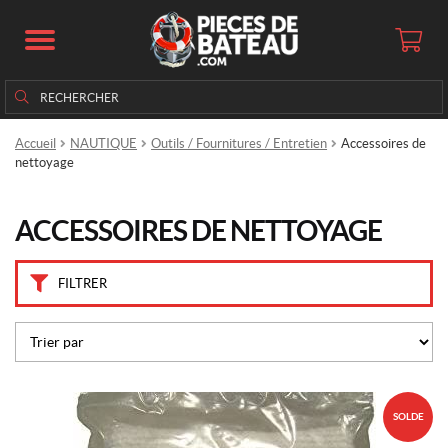
M
a
r
q
Rechercher
Rechercher :
u
e
s
Accueil
NAUTIQUE
Outils / Fournitures / Entretien
Accessoires de
nettoyage
A
u
ACCESSOIRES DE NETTOYAGE
r
o
r
FILTRER
a
(1)
B
o
a
t
e
SOLDE
r