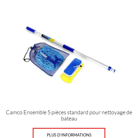
$
—
1
5
6
$
P
r
o
d
u
i
t
s
Camco Ensemble 5 pièces standard pour nettoyage de
bateau
T
o
PLUS D’INFORMATIONS
u