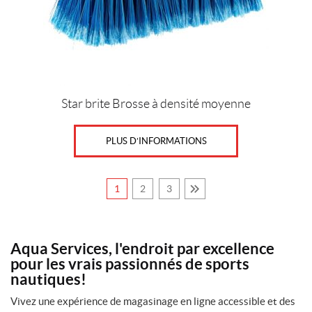
être
choisies
sur
la
page
du
produit
Star brite Brosse à densité moyenne
PLUS D’INFORMATIONS
1
2
3
Aqua Services, l'endroit par excellence
pour les vrais passionnés de sports
nautiques!
Vivez une expérience de magasinage en ligne accessible et des