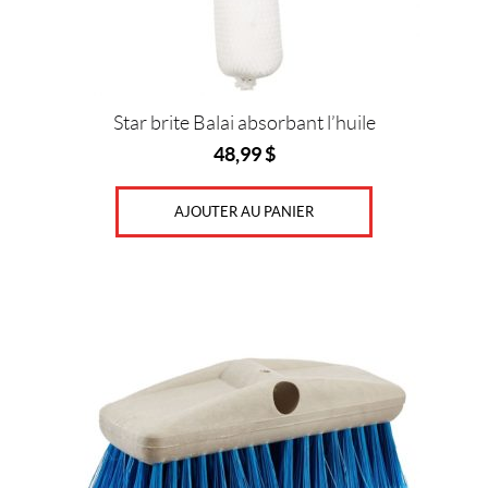
Star brite Balai absorbant l’huile
48,99
$
AJOUTER AU PANIER
Ce
produit
a
plusieurs
variations.
Les
options
peuvent