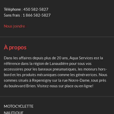
S
e
Téléphone :
450 582-5827
r
Sans frais :
1 866 582-5827
v
i
Nous joindre
c
e
s
À propos
Dans les affaires depuis plus de 20 ans, Aqua Services est la
référence dans la région de Lanaudière pour tous vos
accessoires pour les bateaux pneumatiques, les moteurs hors-
bord et les produits mécaniques comme les génératrices. Nous
sommes situés à Repentigny sur la rue Notre-Dame, tout près
du boulevard Brien. Visitez-nous sur place ou en ligne!
MOTOCYCLETTE
NAUTIQUE