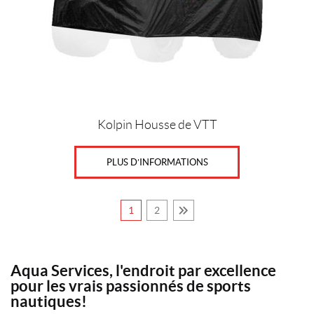
peuvent
être
choisies
sur
la
page
du
produit
Kolpin Housse de VTT
PLUS D’INFORMATIONS
1
2
Aqua Services, l'endroit par excellence
pour les vrais passionnés de sports
nautiques!