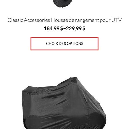
page
du
produit
Classic Accessories Housse de rangement pour UTV
184,99
$
–
229,99
$
CHOIX DES OPTIONS
Ce
produit
a
plusieurs
variations.
Les
options
peuvent
être
choisies