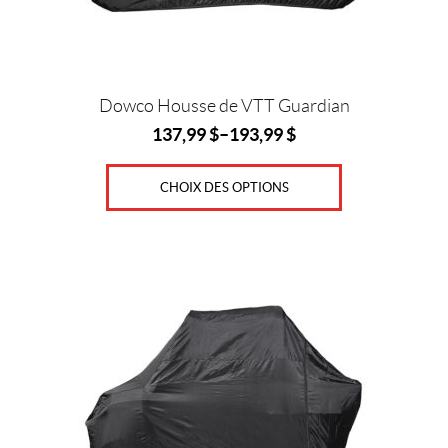
sur
la
page
du
produit
Dowco Housse de VTT Guardian
137,99
$
–
193,99
$
CHOIX DES OPTIONS