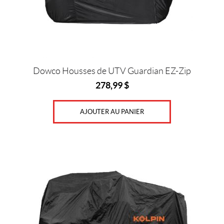
Dowco Housses de UTV Guardian EZ-Zip
278,99
$
AJOUTER AU PANIER
Ce
produit
a
plusieurs
variations.
Les
options