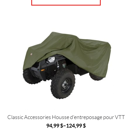
Ce
produit
a
plusieurs
variations.
Les
options
peuvent
être
choisies
sur
la
page
du
produit
Classic Accessories Housse d’entreposage pour VTT
94,99
$
–
124,99
$