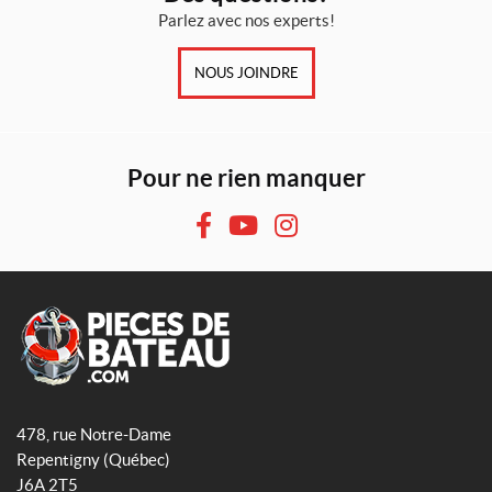
Parlez avec nos experts!
NOUS JOINDRE
Pour ne rien manquer
F
Y
I
a
o
n
c
u
s
e
T
t
b
u
a
o
b
g
o
e
r
A
q
k
a
478, rue Notre-Dame
u
m
Repentigny
(Québec)
a
J6A 2T5