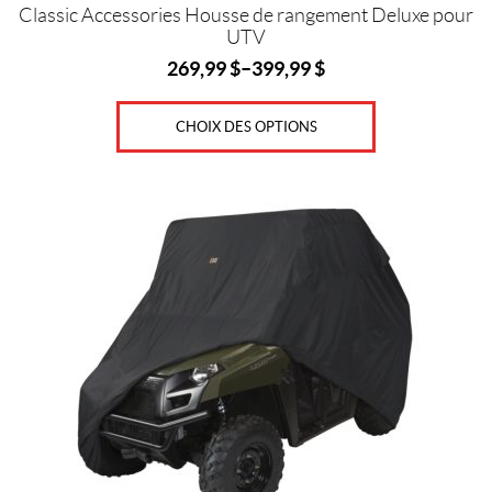
produit
Classic Accessories Housse de rangement Deluxe pour
UTV
269,99
$
–
399,99
$
CHOIX DES OPTIONS
Ce
produit
a
plusieurs
variations.
Les
options
peuvent
être
choisies
sur
la