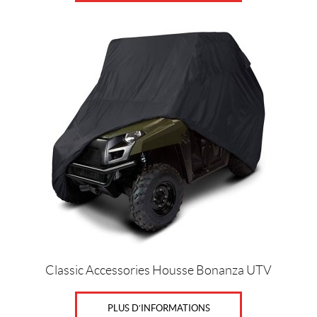
Prix :
0
$
—
4
0
0
$
C
o
u
l
e
u
Classic Accessories Housse Bonanza UTV
r
s
PLUS D’INFORMATIONS