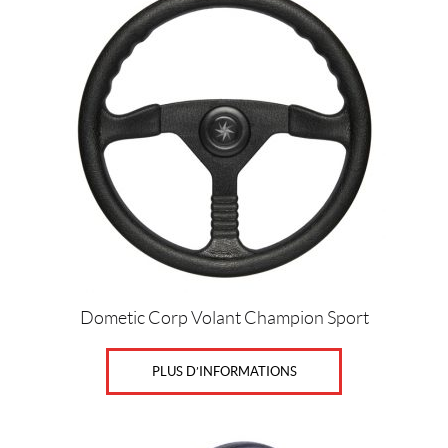
r
s
IALISER
Dometic Corp Volant Champion Sport
PLUS D’INFORMATIONS