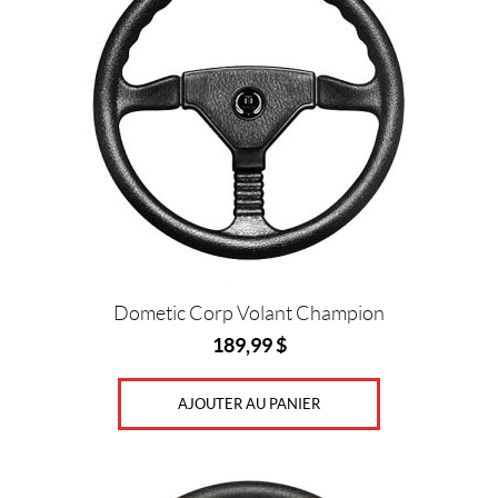
Prix :
0
$
—
3
6
0
$
Dometic Corp Volant Champion
189,99
$
C
o
AJOUTER AU PANIER
u
l
e
u