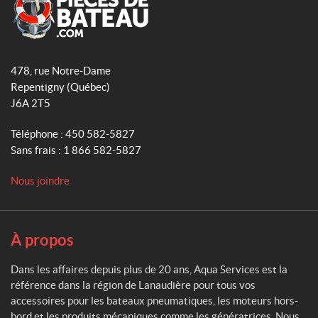
b
u
a
o
b
g
o
e
r
A
q
k
a
478, rue Notre-Dame
u
m
Repentigny
(Québec)
a
J6A 2T5
S
e
Téléphone :
450 582-5827
r
Sans frais :
1 866 582-5827
v
i
Nous joindre
c
e
s
À propos
Dans les affaires depuis plus de 20 ans, Aqua Services est la
référence dans la région de Lanaudière pour tous vos
accessoires pour les bateaux pneumatiques, les moteurs hors-
bord et les produits mécaniques comme les génératrices. Nous