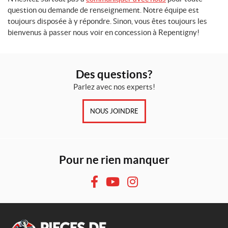
question ou demande de renseignement. Notre équipe est
toujours disposée à y répondre. Sinon, vous êtes toujours les
bienvenus à passer nous voir en concession à Repentigny!
Des questions?
Parlez avec nos experts!
NOUS JOINDRE
Pour ne rien manquer
F
Y
I
a
o
n
c
u
s
e
T
t