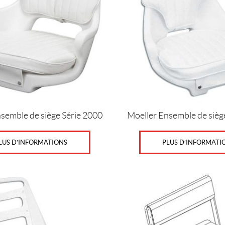
semble de siège Série 2000
Moeller Ensemble de sièg
LUS D’INFORMATIONS
PLUS D’INFORMATI
Ce
produit
a
plusieurs
variations.