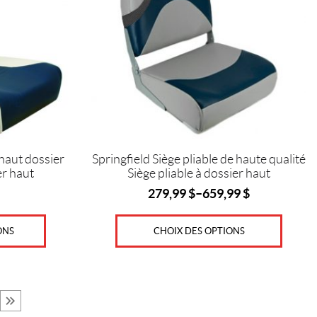
Les
options
peuvent
être
choisies
sur
la
page
du
produit
 haut dossier
Springfield Siège pliable de haute qualité
er haut
Siège pliable à dossier haut
279,99
$
–
659,99
$
ONS
CHOIX DES OPTIONS