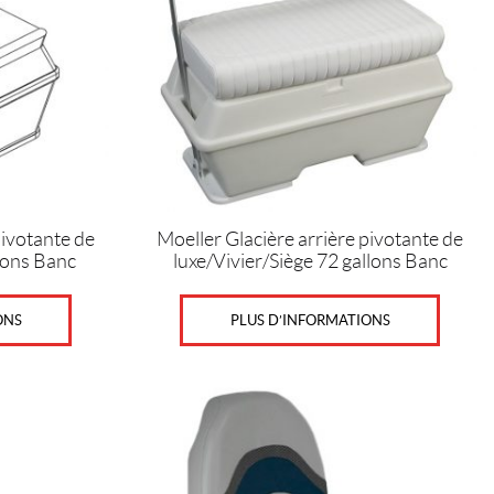
Les
options
peuvent
être
choisies
sur
la
page
du
produit
pivotante de
Moeller Glacière arrière pivotante de
llons Banc
luxe/Vivier/Siège 72 gallons Banc
ONS
PLUS D’INFORMATIONS
Ce
produit
a
plusieurs
variations.