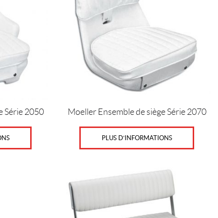
e Série 2050
Moeller Ensemble de siège Série 2070
ONS
PLUS D’INFORMATIONS
Ce
produit
a
plusieurs
variations.