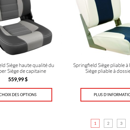
eld Siège haute qualité du
Springfield Siège pliable à
per Siège de capitaine
Siège pliable à dossi
559,99
$
PLUS D’INFORMATI
CHOIX DES OPTIONS
1
2
3