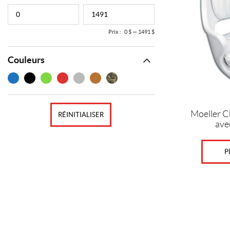
Prix :
0 $
—
1491 $
Couleurs
Moeller C
RÉINITIALISER
ave
P
Ce
produit
a
plusieurs
variations.