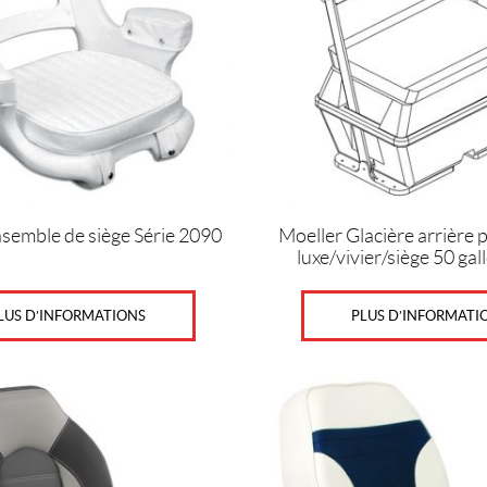
Les
options
peuvent
être
choisies
sur
la
page
du
produit
semble de siège Série 2090
Moeller Glacière arrière 
luxe/vivier/siège 50 ga
LUS D’INFORMATIONS
PLUS D’INFORMATI