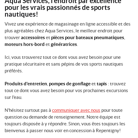
Aqua Services, l'endroit par excellence
r
pour les vrais passionnés de sports
s
nautiques!
Vivez une expérience de magasinage en ligne accessible et des
plus agréables chez Aqua Services, le meilleur endroit pour
trouver
accessoires
et
pièces pour bateaux pneumatiques
,
IALISER
moteurs hors-bord
et
génératrices
.
Ici, vous trouverez tout ce dont vous avez besoin pour une
pratique sécuritaire et sans pépins de vos sports nautiques
préférés.
Produits d'entretien
,
pompes de gonflage
et
tapis
: trouvez
tout ce dont vous avez besoin pour vos prochaines excursions
sur l'eau.
N'hésitez surtout pas à
communiquer avec nous
pour toute
question ou demande de renseignement. Notre équipe est
toujours disposée à y répondre. Sinon, vous êtes toujours les
bienvenus à passer nous voir en concession à Repentigny!