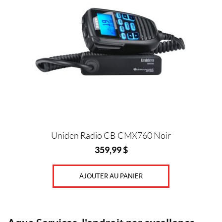
Prix :
0
$
—
3
6
0
$
Uniden Radio CB CMX760 Noir
359,99
$
C
o
AJOUTER AU PANIER
u
l
e
u