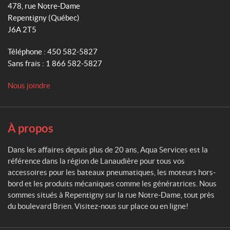
q
478, rue Notre-Dame
u
m
Repentigny
(Québec)
a
J6A 2T5
S
e
Téléphone :
450 582-5827
r
Sans frais :
1 866 582-5827
v
i
Nous joindre
c
e
s
À propos
Dans les affaires depuis plus de 20 ans, Aqua Services est la
référence dans la région de Lanaudière pour tous vos
accessoires pour les bateaux pneumatiques, les moteurs hors-
bord et les produits mécaniques comme les génératrices. Nous
sommes situés à Repentigny sur la rue Notre-Dame, tout près
du boulevard Brien. Visitez-nous sur place ou en ligne!