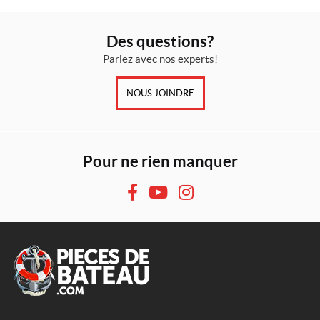
Des questions?
Parlez avec nos experts!
NOUS JOINDRE
Pour ne rien manquer
F
Y
I
a
o
n
c
u
s
e
T
t
b
u
a
o
b
g
o
e
r
A
k
a