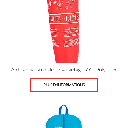
n
s
d
e
f
a
n
i
o
n
(1)
K
Airhead Sac à corde de sauvetage 50″ – Polyester
l
a
x
PLUS D’INFORMATIONS
o
n
s
(14)
K
l
a