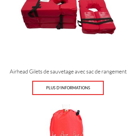
l
l
a
g
e
(13)
D
r
a
p
e
a
Airhead Gilets de sauvetage avec sac de rangement
u
x
(3)
PLUS D’INFORMATIONS
F
i
x
a
t
i
o