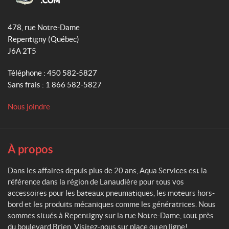
n
o
e
r
A
(1)
i
q
k
a
o
478, rue Notre-Dame
u
R
m
r
Repentigny
(Québec)
e
a
(7)
e
J6A 2T5
S
s
e
G
e
Téléphone :
450 582-5827
r
T
r
Sans frais :
1 866 582-5827
o
v
a
w
i
n
p
Nous joindre
c
d
o
e
w
e
s
e
u
r
r
À propos
(1)
s
Dans les affaires depuis plus de 20 ans, Aqua Services est la
S
référence dans la région de Lanaudière pour tous vos
C
2
O
accessoires pour les bateaux pneumatiques, les moteurs hors-
T
P
G
bord et les produits mécaniques comme les génératrices. Nous
R
,
sommes situés à Repentigny sur la rue Notre-Dame, tout près
E
3
du boulevard Brien. Visitez-nous sur place ou en ligne!
G