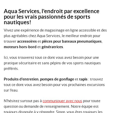
f
c
(5)
a
u
Aqua Services, l'endroit par excellence
n
r
K
pour les vrais passionnés de sports
t
i
i
(16)
nautiques!
t
m
é
p
Vivez une expérience de magasinage en ligne accessible et des
(9)
F
e
e
plus agréables chez Aqua Services, le meilleur endroit pour
x
m
trouver
accessoires
et
pièces pour bateaux pneumatiques
,
V
(21)
m
e
moteurs hors-bord
et
génératrices
.
e
s
K
,
t
i
Ici, vous trouverez tout ce dont vous avez besoin pour une
H
e
n
o
pratique sécuritaire et sans pépins de vos sports nautiques
s
e
m
préférés.
d
d
m
e
y
e
f
Produits d'entretien
,
pompes de gonflage
et
tapis
: trouvez
n
(2)
l
e
tout ce dont vous avez besoin pour vos prochaines excursions
o
C
sur l'eau.
t
H
a
t
o
n
a
N'hésitez surtout pas à
communiquer avec nous
pour toute
m
a
i
m
question ou demande de renseignement. Notre équipe est
d
s
e
a
toujours disposée à y répondre. Sinon, vous êtes toujours les