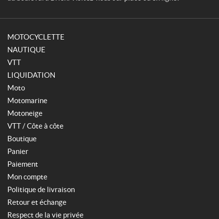
T
A
G
(1)
(10)
MOTOCYCLETTE
S
B
e
NAUTIQUE
é
a
b
VTT
D
é
o
LIQUIDATION
(2)
g
Moto
(29)
E
Motomarine
n
S
Motoneige
f
i
a
VTT / Côte à côte
e
n
Boutique
r
t
r
(13)
Panier
a
Paiement
(3)
G
Mon compte
,
T
T
Politique de livraison
a
G
Retour et échange
y
(9)
l
Respect de la vie privée