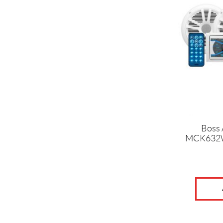
Boss 
MCK632WB