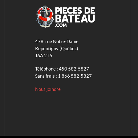
A
q
478, rue Notre-Dame
u
Repentigny
(Québec)
a
J6A 2T5
S
e
Téléphone :
450 582-5827
r
Sans frais :
1 866 582-5827
v
Nous joindre
i
c
e
s