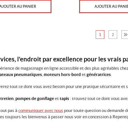
AJOUTER AU PANIER
AJOUTER AU PANI
1
2
ices, l'endroit par excellence pour les vrais 
érience de magasinage en ligne accessible et des plus agréables chez
bateaux pneumatiques
,
moteurs hors-bord
et
génératrices
.
uverez tout ce dont vous avez besoin pour une pratique sécuritaire et 
tretien
,
pompes de gonflage
et
tapis
: trouvez tout ce dont vous ave
tout pas à
communiquer avec nous
pour toute question ou demande de
tes toujours les bienvenus à passer nous voir en concession à Repent