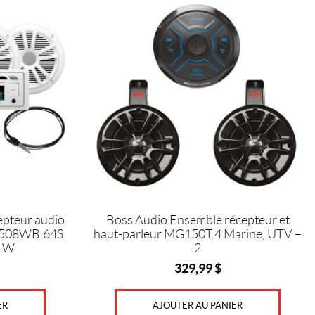
epteur audio
Boss Audio Ensemble récepteur et
CK508WB.64S
haut-parleur MG150T.4 Marine, UTV –
0 W
2
329,99
$
ER
AJOUTER AU PANIER