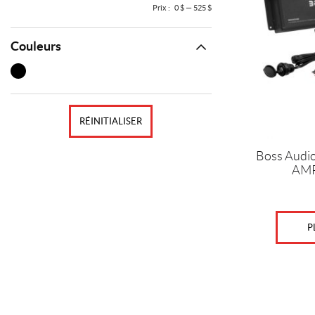
Prix :
0 $
—
525 $
Couleurs
RÉINITIALISER
Boss Audio
AMP
P