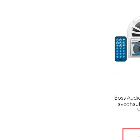
Boss Audio
avec hau
M