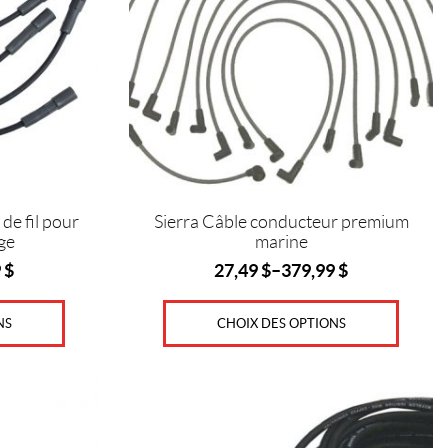
Les
options
peuvent
être
choisies
sur
la
page
du
produit
e fil pour
Sierra Câble conducteur premium
ge
marine
9
$
27,49
$
–
379,99
$
NS
CHOIX DES OPTIONS