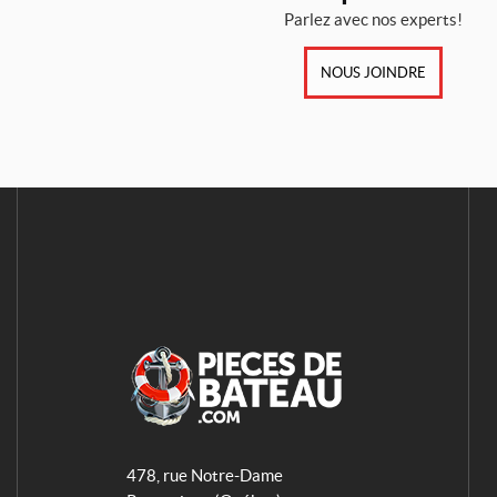
Parlez avec nos experts!
NOUS JOINDRE
A
q
478, rue Notre-Dame
u