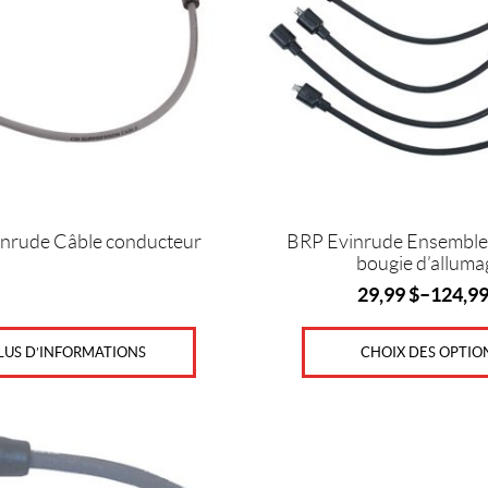
Les
options
peuvent
être
choisies
sur
la
page
du
produit
nrude Câble conducteur
BRP Evinrude Ensemble d
bougie d’alluma
29,99
$
–
124,9
LUS D’INFORMATIONS
CHOIX DES OPTIO