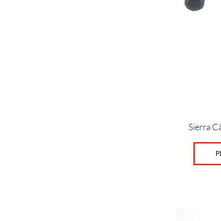
Sierra C
P